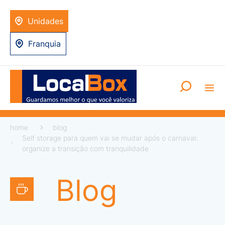
Unidades
Franquia
home
blog
Self storage para quem vai se mudar após o carnaval:
organize a transição com tranquilidade
Blog