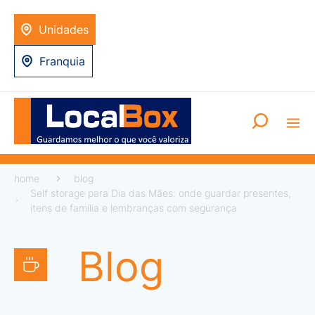
Unidades
Franquia
home
blog
Self storage para Dia das Mães: onde guardar presentes,
itens de família e lembranças com segurança
Blog