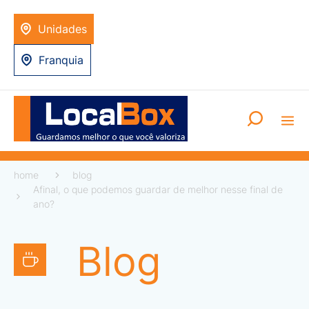
Unidades
Franquia
home
blog
Afinal, o que podemos guardar de melhor nesse final de
ano?
Blog