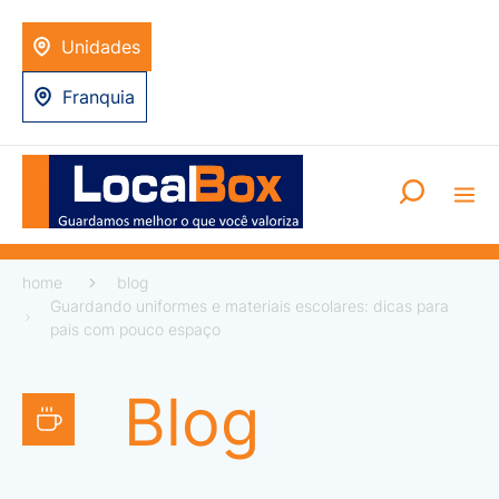
Unidades
Franquia
home
blog
Guardando uniformes e materiais escolares: dicas para
pais com pouco espaço
Blog