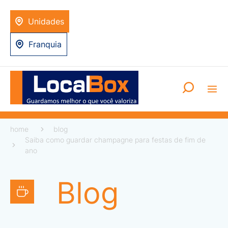
Unidades
Franquia
home
blog
Saiba como guardar champagne para festas de fim de
ano
Blog