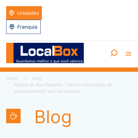
Unidades
Franquia
home
blog
Aluguel de Box Pequeno – Ganhe mais espaço de
armazenamento sem burocracia!
Blog